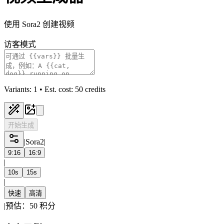
使用 Sora2 创建视频
访客模式
Variants: 1 • Est. cost: 50 credits
开始生成
|
Sora2
|
9:16
16:9
|
10s
15s
|
快速
高清
|
预估：50 积分