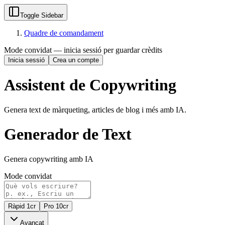
Toggle Sidebar
Quadre de comandament
Mode convidat — inicia sessió per guardar crèdits
Inicia sessió
Crea un compte
Assistent de Copywriting
Genera text de màrqueting, articles de blog i més amb IA.
Generador de Text
Genera copywriting amb IA
Mode convidat
Ràpid
1
cr
Pro
10
cr
Avançat